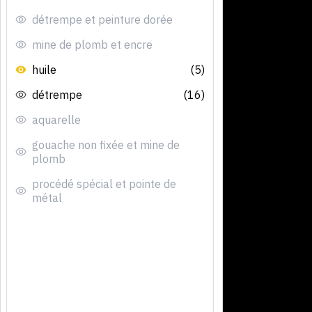
détrempe et peinture dorée
mine de plomb et encre
huile
(5)
détrempe
(16)
aquarelle
gouache non fixée et mine de
plomb
procédé spécial et pointe de
métal