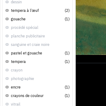
dessin
tempera à l’œuf
(2)
gouache
(1)
procédé spécial
planche publicitaire
sanguine et craie noire
pastel et gouache
(1)
tempera
(1)
crayon
photographie
encre
(1)
crayons de couleur
(1)
vitrail