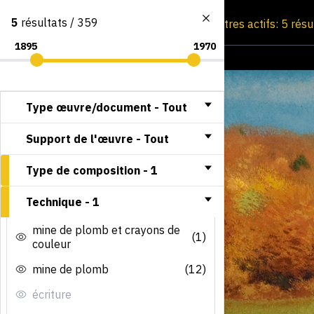
5
résultats / 359
Consultation par image
Filtres actifs: 5 rés
Type œuvre/document -
Tout
Support de l'œuvre -
Tout
Type de composition -
1
Technique -
1
mine de plomb et crayons de
(1)
couleur
mine de plomb
(12)
écriture