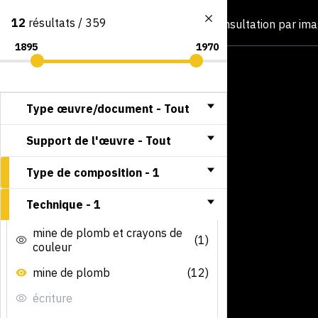
12
résultats / 359
Consultation par im
Type œuvre/document -
Tout
Support de l'œuvre -
Tout
Type de composition -
1
Technique -
1
mine de plomb et crayons de
(1)
couleur
mine de plomb
(12)
écriture