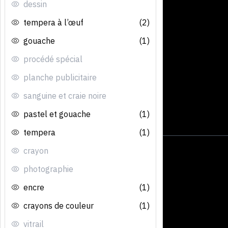
dessin
tempera à l’œuf
(2)
gouache
(1)
procédé spécial
planche publicitaire
sanguine et craie noire
pastel et gouache
(1)
tempera
(1)
crayon
photographie
encre
(1)
crayons de couleur
(1)
vitrail