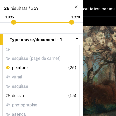
26
résultats / 359
Consultation par im
Type œuvre/document -
1
esquisse (page de carnet)
peinture
(26)
vitrail
esquisse
dessin
(15)
photographie
agenda