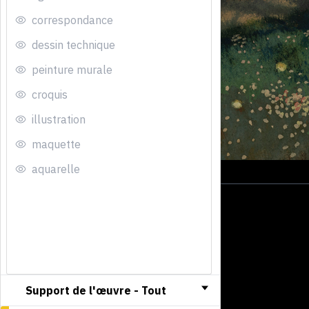
correspondance
dessin technique
peinture murale
croquis
illustration
maquette
aquarelle
Support de l'œuvre -
Tout