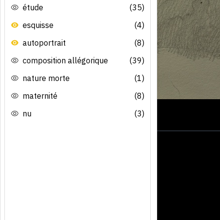
étude
(35)
esquisse
(4)
autoportrait
(8)
composition allégorique
(39)
nature morte
(1)
maternité
(8)
nu
(3)