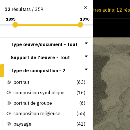
12
résultats / 359
Consultation par image
Filtres actifs: 12 ré
Type œuvre/document -
Tout
Support de l'œuvre -
Tout
Type de composition -
2
portrait
(63)
composition symbolique
(16)
portrait de groupe
(6)
composition religieuse
(55)
paysage
(41)