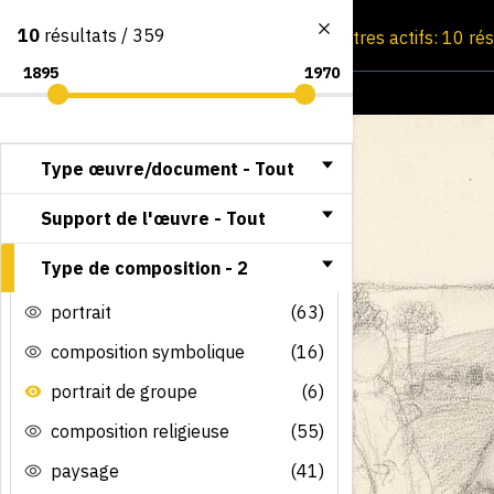
10
résultats / 359
Consultation par image
Filtres actifs: 10 ré
Type œuvre/document -
Tout
Support de l'œuvre -
Tout
Type de composition -
2
portrait
(63)
composition symbolique
(16)
portrait de groupe
(6)
composition religieuse
(55)
paysage
(41)