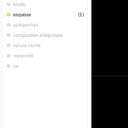
étude
esquisse
(1)
autoportrait
composition allégorique
nature morte
maternité
nu