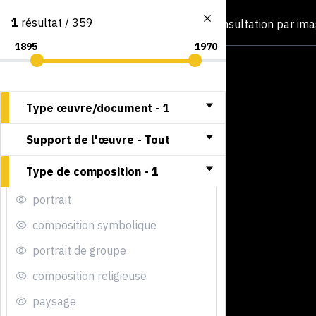
1
résultat / 359
Consultation par im
Type œuvre/document -
1
Support de l'œuvre -
Tout
Type de composition -
1
portrait
composition symbolique
portrait de groupe
composition religieuse
paysage