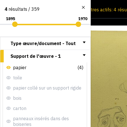
4
résultats / 359
Consultation par image
Filtres actifs: 4 rés
Type œuvre/document -
Tout
Support de l'œuvre -
1
papier
(4)
toile
papier collé sur un support rigide
bois
carton
panneaux insérés dans des
boiseries