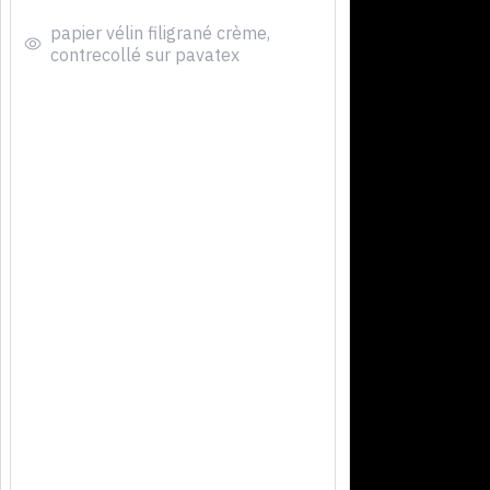
papier vélin filigrané crème,
contrecollé sur pavatex