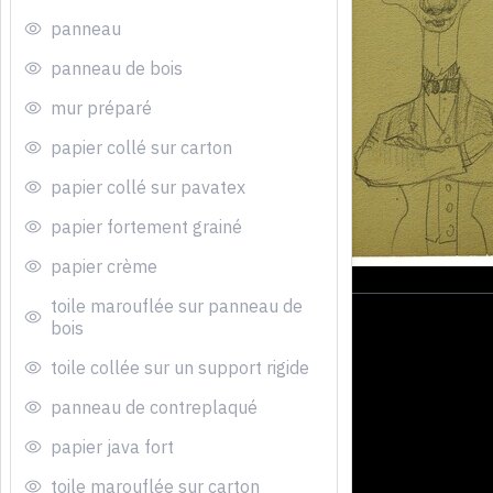
panneau
panneau de bois
mur préparé
papier collé sur carton
papier collé sur pavatex
papier fortement grainé
papier crème
toile marouflée sur panneau de
bois
toile collée sur un support rigide
panneau de contreplaqué
papier java fort
toile marouflée sur carton