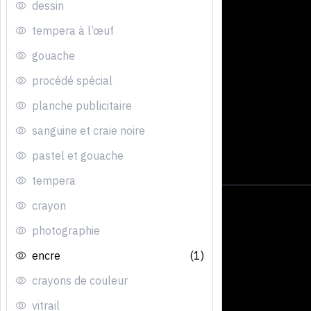
dessin
tempera à l’œuf
gouache
procédé spécial
planche publicitaire
sanguine et craie noire
pastel et gouache
tempera
crayon
photographie
encre
(1)
crayons de couleur
vitrail