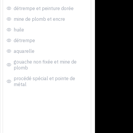
détrempe et peinture dorée
mine de plomb et encre
huile
détrempe
aquarelle
gouache non fixée et mine de
plomb
procédé spécial et pointe de
métal