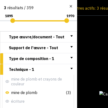
3
résultats / 359
Consultation par image
Filtres actifs: 3 rés
Type œuvre/document -
Tout
Support de l'œuvre -
Tout
Type de composition -
1
Technique -
1
mine de plomb et crayons de
couleur
mine de plomb
(3)
écriture