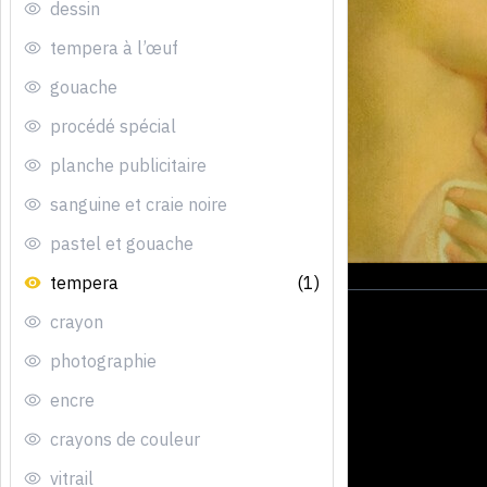
dessin
tempera à l’œuf
gouache
procédé spécial
planche publicitaire
sanguine et craie noire
pastel et gouache
tempera
(1)
crayon
photographie
encre
crayons de couleur
vitrail