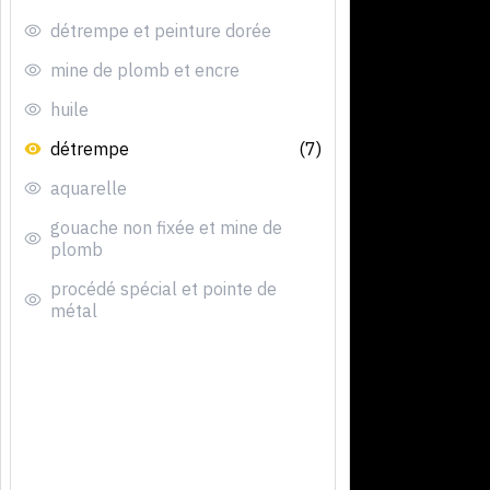
détrempe et peinture dorée
mine de plomb et encre
huile
détrempe
(7)
aquarelle
gouache non fixée et mine de
plomb
procédé spécial et pointe de
métal