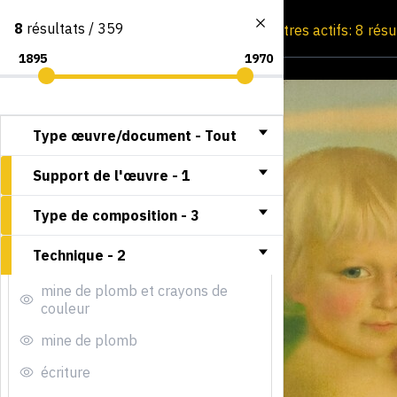
8
résultats / 359
Consultation par image
Filtres actifs: 8 rés
Type œuvre/document -
Tout
Support de l'œuvre -
1
Type de composition -
3
Technique -
2
mine de plomb et crayons de
couleur
mine de plomb
écriture