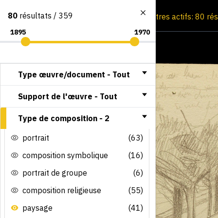
80
résultats / 359
Consultation par image
Filtres actifs: 80 ré
Type œuvre/document -
Tout
Support de l'œuvre -
Tout
Type de composition -
2
portrait
(63)
composition symbolique
(16)
portrait de groupe
(6)
composition religieuse
(55)
paysage
(41)