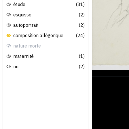
étude
(31)
esquisse
(2)
autoportrait
(2)
composition allégorique
(24)
nature morte
maternité
(1)
nu
(2)