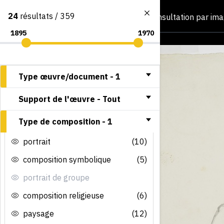
24
résultats / 359
Consultation par im
Type œuvre/document -
1
Support de l'œuvre -
Tout
Type de composition -
1
portrait
(10)
composition symbolique
(5)
portrait de groupe
composition religieuse
(6)
paysage
(12)