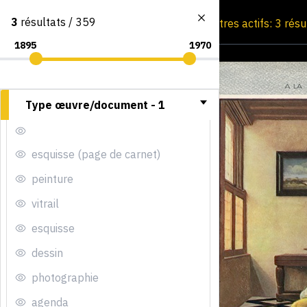
3
résultats / 359
Consultation par image
Filtres actifs: 3 rés
Type œuvre/document -
1
esquisse (page de carnet)
peinture
vitrail
esquisse
dessin
photographie
agenda