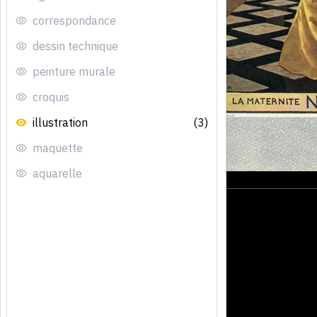
correspondance
dessin technique
peinture murale
croquis
illustration
(3)
maquette
aquarelle