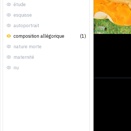
étude
esquisse
autoportrait
composition allégorique
(1)
nature morte
maternité
nu