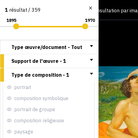
1
résultat / 359
Consultation par im
Type œuvre/document -
Tout
Support de l'œuvre -
1
Type de composition -
1
portrait
composition symbolique
portrait de groupe
composition religieuse
paysage