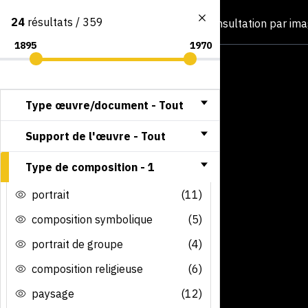
24
résultats / 359
Consultation par im
Type œuvre/document -
Tout
Support de l'œuvre -
Tout
Type de composition -
1
portrait
(11)
composition symbolique
(5)
portrait de groupe
(4)
composition religieuse
(6)
paysage
(12)