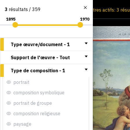
3
résultats / 359
Consultation par image
Filtres actifs: 3 rés
Type œuvre/document -
1
Support de l'œuvre -
Tout
Type de composition -
1
portrait
composition symbolique
portrait de groupe
composition religieuse
paysage