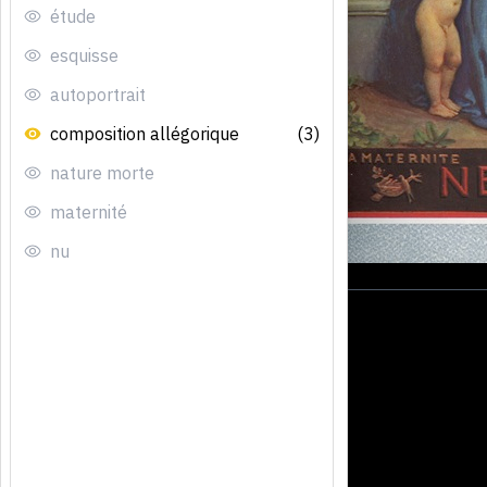
étude
esquisse
autoportrait
composition allégorique
(3)
nature morte
maternité
nu