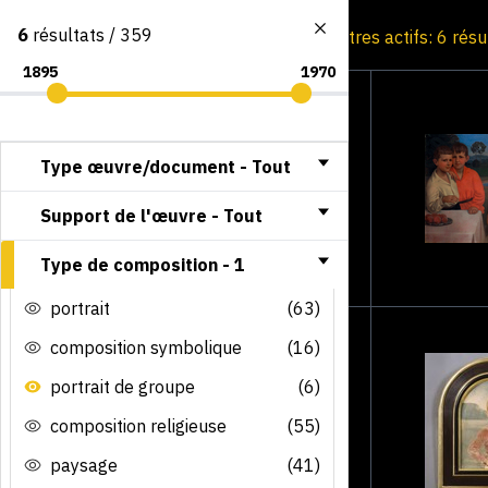
6
résultats / 359
Consultation par image
Filtres actifs: 6 rés
Type œuvre/document -
Tout
Support de l'œuvre -
Tout
Type de composition -
1
portrait
(63)
composition symbolique
(16)
portrait de groupe
(6)
composition religieuse
(55)
paysage
(41)