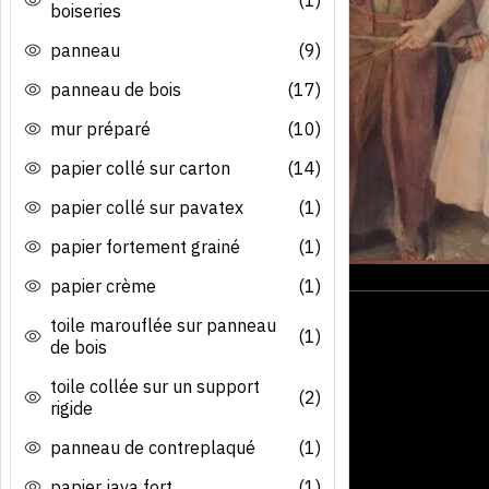
boiseries
panneau
(9)
panneau de bois
(17)
mur préparé
(10)
papier collé sur carton
(14)
papier collé sur pavatex
(1)
papier fortement grainé
(1)
papier crème
(1)
toile marouflée sur panneau
(1)
de bois
toile collée sur un support
(2)
rigide
panneau de contreplaqué
(1)
papier java fort
(1)