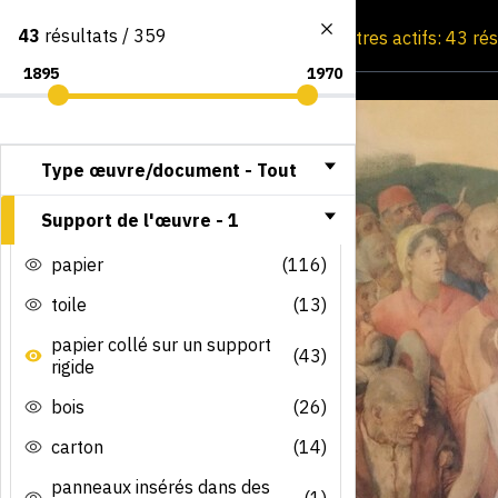
43
résultats / 359
Consultation par image
Filtres actifs: 43 ré
Type œuvre/document -
Tout
Support de l'œuvre -
1
papier
(116)
toile
(13)
papier collé sur un support
(43)
rigide
bois
(26)
carton
(14)
panneaux insérés dans des
(1)