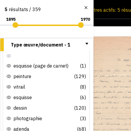
5
résultats / 359
Consultation par image
Filtres actifs: 5 rés
Type œuvre/document -
1
esquisse (page de carnet)
(1)
peinture
(129)
vitrail
(8)
esquisse
(6)
dessin
(120)
photographie
(3)
agenda
(68)