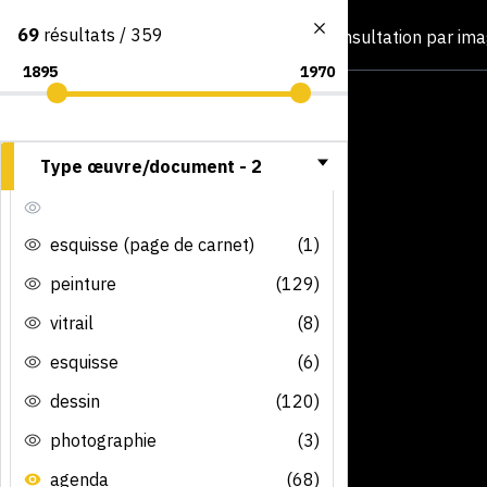
69
résultats / 359
Consultation par im
Type œuvre/document -
2
esquisse (page de carnet)
(1)
peinture
(129)
vitrail
(8)
esquisse
(6)
dessin
(120)
photographie
(3)
agenda
(68)