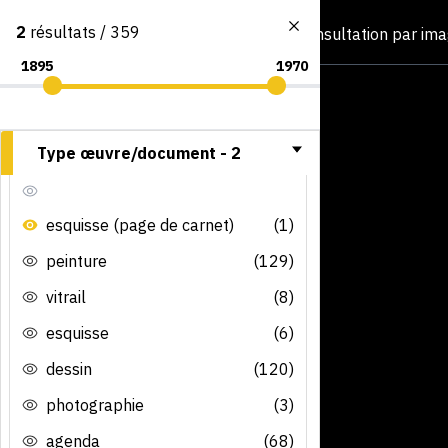
2
résultats / 359
Consultation par im
Type œuvre/document -
2
esquisse (page de carnet)
(1)
peinture
(129)
vitrail
(8)
esquisse
(6)
dessin
(120)
photographie
(3)
agenda
(68)