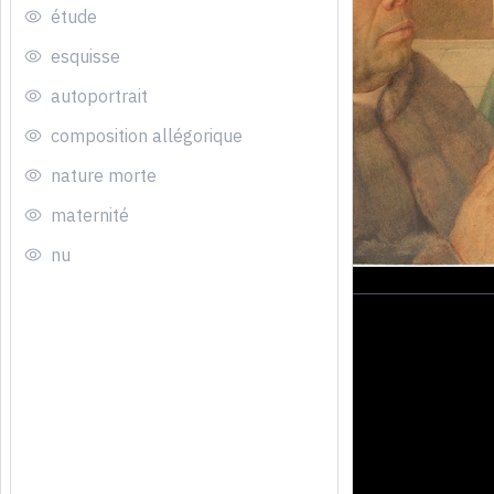
étude
esquisse
autoportrait
composition allégorique
nature morte
maternité
nu