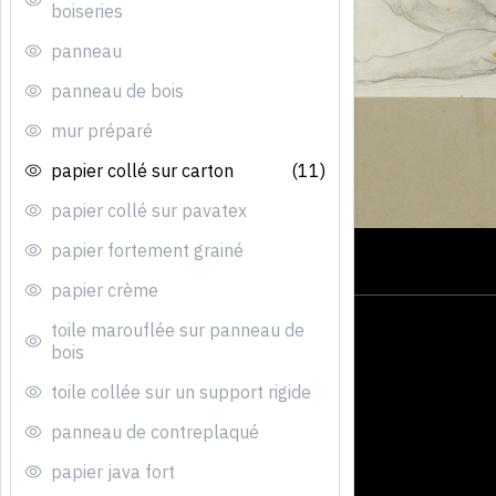
boiseries
panneau
panneau de bois
mur préparé
papier collé sur carton
(11)
papier collé sur pavatex
papier fortement grainé
papier crème
toile marouflée sur panneau de
bois
toile collée sur un support rigide
panneau de contreplaqué
papier java fort