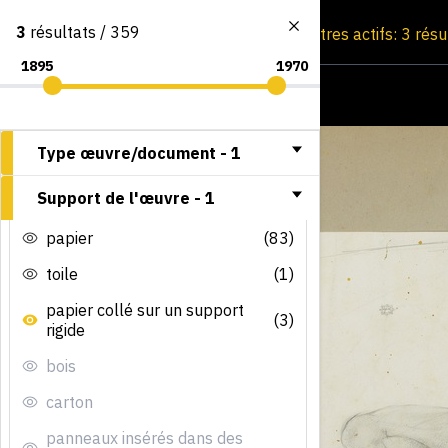
3
résultats / 359
Consultation par image
Filtres actifs: 3 rés
Type œuvre/document -
1
Support de l'œuvre -
1
papier
(83)
toile
(1)
papier collé sur un support
(3)
rigide
bois
carton
panneaux insérés dans des