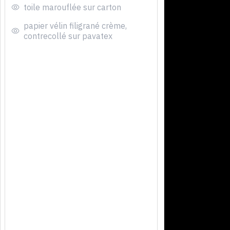
toile marouflée sur carton
papier vélin filigrané crème,
contrecollé sur pavatex