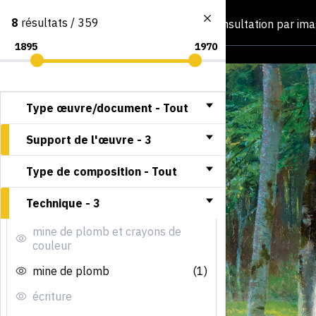
8
résultats / 359
Consultation par im
Type œuvre/document -
Tout
Support de l'œuvre -
3
Type de composition -
Tout
Technique -
3
mine de plomb et crayons de
couleur
mine de plomb
(1)
écriture