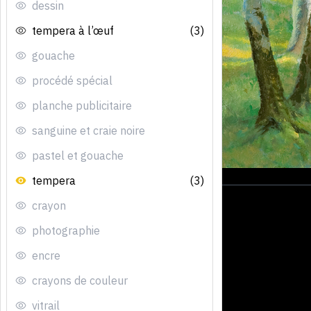
dessin
tempera à l’œuf
(3)
gouache
procédé spécial
planche publicitaire
sanguine et craie noire
pastel et gouache
tempera
(3)
crayon
photographie
encre
crayons de couleur
vitrail