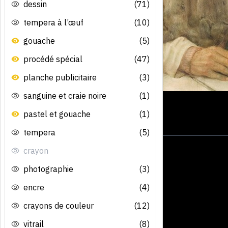
dessin
(71)
tempera à l’œuf
(10)
gouache
(5)
procédé spécial
(47)
planche publicitaire
(3)
sanguine et craie noire
(1)
pastel et gouache
(1)
tempera
(5)
crayon
photographie
(3)
encre
(4)
crayons de couleur
(12)
vitrail
(8)