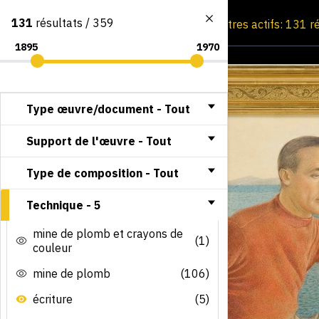
131
résultats / 359
Consultation par image
Filtres actifs: 131 r
Type œuvre/document -
Tout
Support de l'œuvre -
Tout
Type de composition -
Tout
Technique -
5
mine de plomb et crayons de
(1)
couleur
mine de plomb
(106)
écriture
(5)