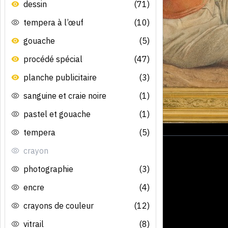
dessin
(71)
tempera à l’œuf
(10)
gouache
(5)
procédé spécial
(47)
planche publicitaire
(3)
sanguine et craie noire
(1)
pastel et gouache
(1)
tempera
(5)
crayon
photographie
(3)
encre
(4)
crayons de couleur
(12)
vitrail
(8)