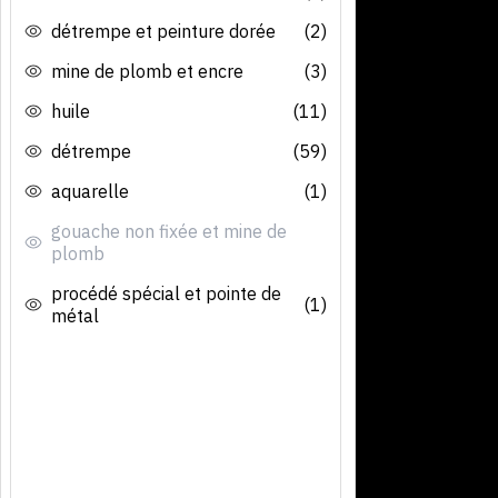
détrempe et peinture dorée
(2)
mine de plomb et encre
(3)
huile
(11)
détrempe
(59)
aquarelle
(1)
gouache non fixée et mine de
plomb
procédé spécial et pointe de
(1)
métal