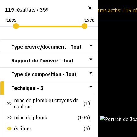
119
résultats / 359
Consultation par image
Filtres actifs: 119 r
Type œuvre/document -
Tout
Support de l'œuvre -
Tout
Type de composition -
Tout
Technique -
5
mine de plomb et crayons de
(1)
couleur
mine de plomb
(106)
écriture
(5)