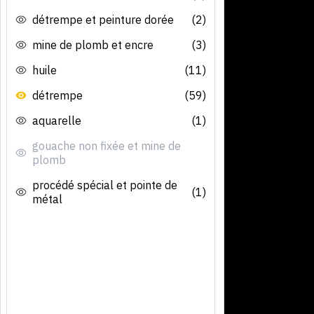
détrempe et peinture dorée
(2)
mine de plomb et encre
(3)
huile
(11)
détrempe
(59)
aquarelle
(1)
gouache non fixée et mine de
plomb
procédé spécial et pointe de
(1)
métal