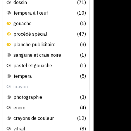
dessin
(71)
tempera à l’œuf
(10)
gouache
(5)
procédé spécial
(47)
planche publicitaire
(3)
sanguine et craie noire
(1)
pastel et gouache
(1)
tempera
(5)
crayon
photographie
(3)
encre
(4)
crayons de couleur
(12)
vitrail
(8)