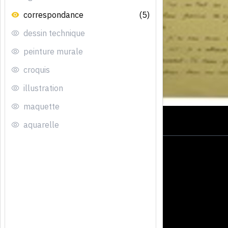
correspondance
(5)
dessin technique
peinture murale
croquis
illustration
maquette
aquarelle