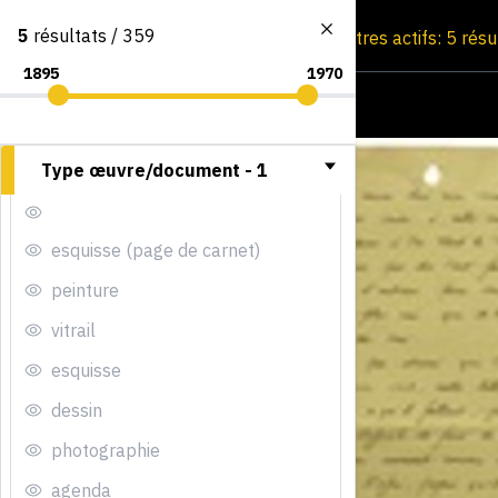
5
résultats / 359
Consultation par image
Filtres actifs: 5 rés
Type œuvre/document -
1
esquisse (page de carnet)
peinture
vitrail
esquisse
dessin
photographie
agenda