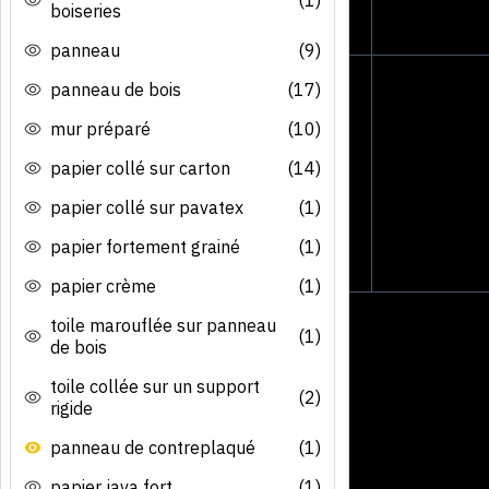
boiseries
panneau
(9)
panneau de bois
(17)
mur préparé
(10)
papier collé sur carton
(14)
papier collé sur pavatex
(1)
papier fortement grainé
(1)
papier crème
(1)
toile marouflée sur panneau
(1)
de bois
toile collée sur un support
(2)
rigide
panneau de contreplaqué
(1)
papier java fort
(1)