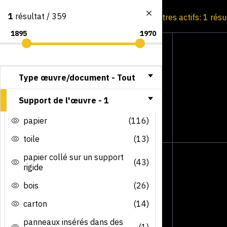
1
résultat / 359
Consultation par image
Filtres actifs: 1 résu
Type œuvre/document -
Tout
Support de l'œuvre -
1
papier
(116)
toile
(13)
papier collé sur un support
(43)
rigide
bois
(26)
carton
(14)
panneaux insérés dans des
(1)