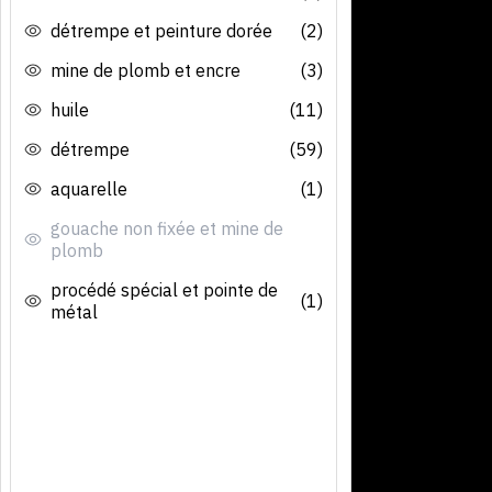
détrempe et peinture dorée
(2)
mine de plomb et encre
(3)
huile
(11)
détrempe
(59)
aquarelle
(1)
gouache non fixée et mine de
plomb
procédé spécial et pointe de
(1)
métal