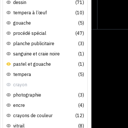
dessin
(71)
tempera à l’œuf
(10)
gouache
(5)
procédé spécial
(47)
planche publicitaire
(3)
sanguine et craie noire
(1)
pastel et gouache
(1)
tempera
(5)
crayon
photographie
(3)
encre
(4)
crayons de couleur
(12)
vitrail
(8)