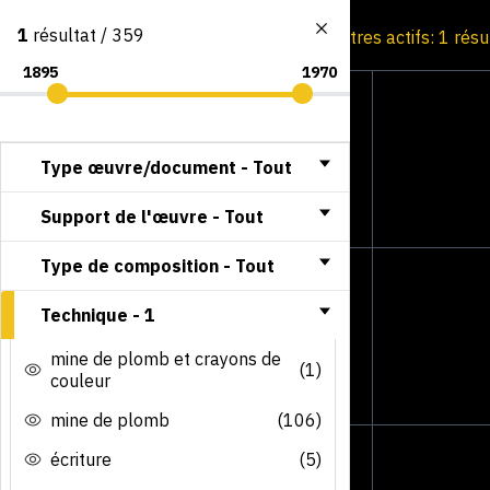
1
résultat / 359
Consultation par image
Filtres actifs: 1 résu
Type œuvre/document -
Tout
Support de l'œuvre -
Tout
Type de composition -
Tout
Technique -
1
mine de plomb et crayons de
(1)
couleur
mine de plomb
(106)
écriture
(5)