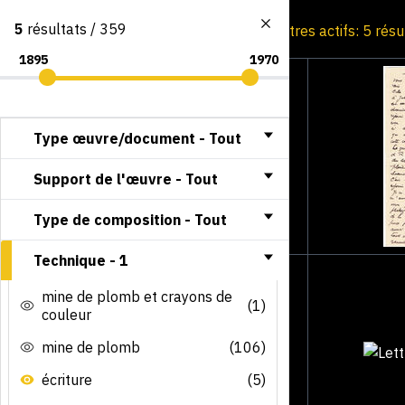
5
résultats / 359
Consultation par image
Filtres actifs: 5 rés
Type œuvre/document -
Tout
Support de l'œuvre -
Tout
Type de composition -
Tout
Technique -
1
mine de plomb et crayons de
(1)
couleur
mine de plomb
(106)
écriture
(5)