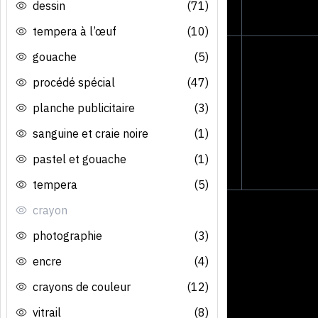
dessin
(71)
tempera à l’œuf
(10)
gouache
(5)
procédé spécial
(47)
planche publicitaire
(3)
sanguine et craie noire
(1)
pastel et gouache
(1)
tempera
(5)
crayon
photographie
(3)
encre
(4)
crayons de couleur
(12)
vitrail
(8)