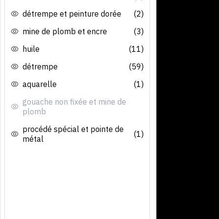
détrempe et peinture dorée
(2)
mine de plomb et encre
(3)
huile
(11)
détrempe
(59)
aquarelle
(1)
gouache non fixée et mine de
plomb
procédé spécial et pointe de
(1)
métal