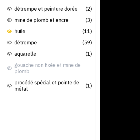
détrempe et peinture dorée
(2)
mine de plomb et encre
(3)
huile
(11)
détrempe
(59)
aquarelle
(1)
gouache non fixée et mine de
plomb
procédé spécial et pointe de
(1)
métal