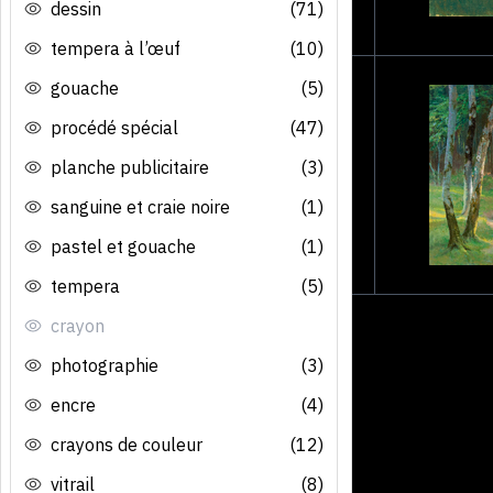
dessin
(71)
tempera à l’œuf
(10)
gouache
(5)
procédé spécial
(47)
planche publicitaire
(3)
sanguine et craie noire
(1)
pastel et gouache
(1)
tempera
(5)
crayon
photographie
(3)
encre
(4)
crayons de couleur
(12)
vitrail
(8)