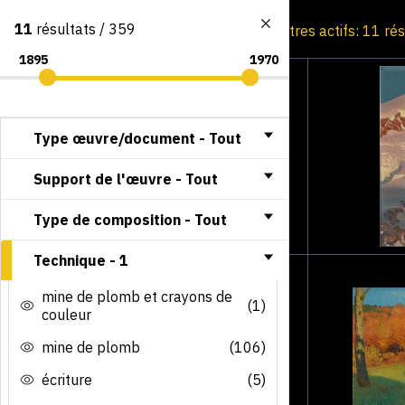
11
résultats / 359
Consultation par image
Filtres actifs: 11 ré
Type œuvre/document -
Tout
Support de l'œuvre -
Tout
Type de composition -
Tout
Technique -
1
mine de plomb et crayons de
(1)
couleur
mine de plomb
(106)
écriture
(5)