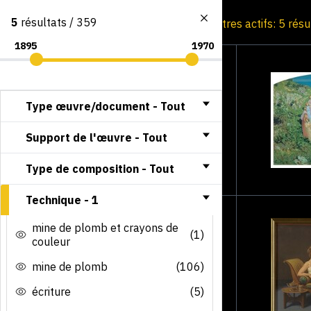
5
résultats / 359
Consultation par image
Filtres actifs: 5 rés
Type œuvre/document -
Tout
Support de l'œuvre -
Tout
Type de composition -
Tout
Technique -
1
mine de plomb et crayons de
(1)
couleur
mine de plomb
(106)
écriture
(5)