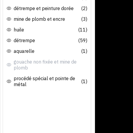
détrempe et peinture dorée
(2)
mine de plomb et encre
(3)
huile
(11)
détrempe
(59)
aquarelle
(1)
gouache non fixée et mine de
plomb
procédé spécial et pointe de
(1)
métal