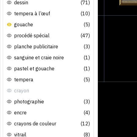
dessin
(71)
tempera à l’œuf
(10)
gouache
(5)
procédé spécial
(47)
planche publicitaire
(3)
sanguine et craie noire
(1)
pastel et gouache
(1)
tempera
(5)
crayon
photographie
(3)
encre
(4)
crayons de couleur
(12)
vitrail
(8)