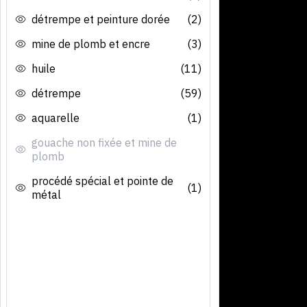
détrempe et peinture dorée
(2)
mine de plomb et encre
(3)
huile
(11)
détrempe
(59)
aquarelle
(1)
gouache non fixée et mine de
plomb
procédé spécial et pointe de
(1)
métal