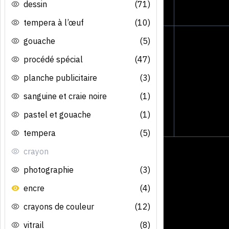
dessin
(71)
tempera à l’œuf
(10)
gouache
(5)
procédé spécial
(47)
planche publicitaire
(3)
sanguine et craie noire
(1)
pastel et gouache
(1)
tempera
(5)
crayon
photographie
(3)
encre
(4)
crayons de couleur
(12)
vitrail
(8)