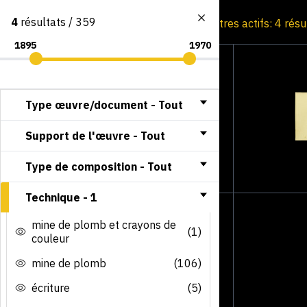
4
résultats / 359
Consultation par image
Filtres actifs: 4 rés
Type œuvre/document -
Tout
Support de l'œuvre -
Tout
Type de composition -
Tout
Technique -
1
mine de plomb et crayons de
(1)
couleur
mine de plomb
(106)
écriture
(5)