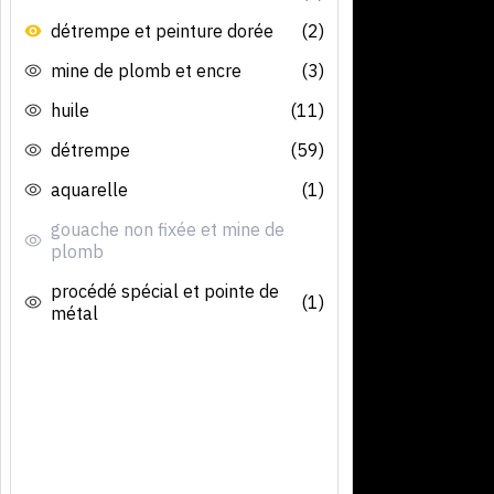
détrempe et peinture dorée
(2)
mine de plomb et encre
(3)
huile
(11)
détrempe
(59)
aquarelle
(1)
gouache non fixée et mine de
plomb
procédé spécial et pointe de
(1)
métal