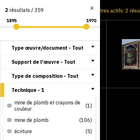
2
résultats / 359
Consultation par image
Filtres actifs: 2 rés
Type œuvre/document -
Tout
Support de l'œuvre -
Tout
Type de composition -
Tout
Technique -
1
mine de plomb et crayons de
(1)
couleur
mine de plomb
(106)
écriture
(5)