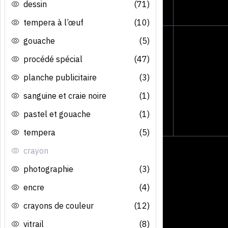
dessin
(71)
tempera à l’œuf
(10)
gouache
(5)
procédé spécial
(47)
planche publicitaire
(3)
sanguine et craie noire
(1)
pastel et gouache
(1)
tempera
(5)
crayon
photographie
(3)
encre
(4)
crayons de couleur
(12)
vitrail
(8)