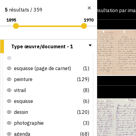
5
résultats / 359
Consultation par im
Type œuvre/document -
1
esquisse (page de carnet)
(1)
peinture
(129)
vitrail
(8)
esquisse
(6)
dessin
(120)
photographie
(3)
agenda
(68)