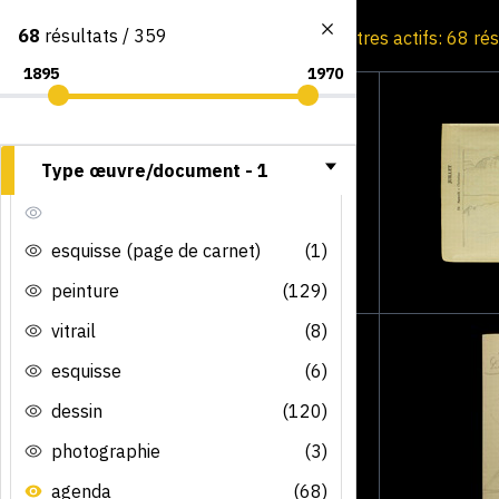
68
résultats / 359
Consultation par image
Filtres actifs: 68 ré
Type œuvre/document -
1
esquisse (page de carnet)
(1)
peinture
(129)
vitrail
(8)
esquisse
(6)
dessin
(120)
photographie
(3)
agenda
(68)