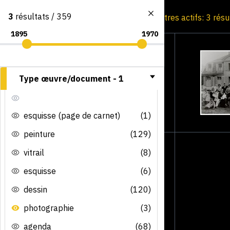
3
résultats / 359
Consultation par image
Filtres actifs: 3 rés
Type œuvre/document -
1
esquisse (page de carnet)
(1)
peinture
(129)
vitrail
(8)
esquisse
(6)
dessin
(120)
photographie
(3)
agenda
(68)