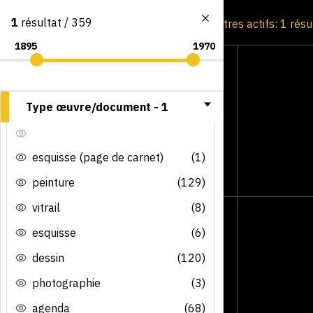
1
résultat / 359
Consultation par image
Filtres actifs: 1 résu
Type œuvre/document -
1
esquisse (page de carnet)
(1)
peinture
(129)
vitrail
(8)
esquisse
(6)
dessin
(120)
photographie
(3)
agenda
(68)