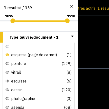
1
résultat / 359
Consultation par image
Filtres actifs: 1 résu
Type œuvre/document -
1
esquisse (page de carnet)
(1)
peinture
(129)
vitrail
(8)
esquisse
(6)
dessin
(120)
photographie
(3)
agenda
(68)