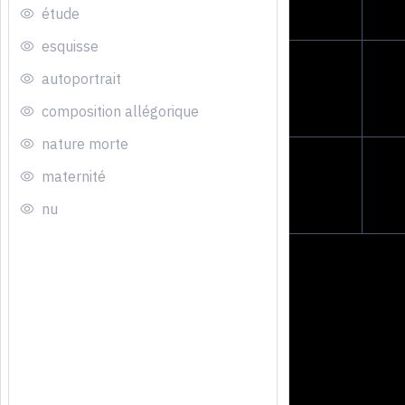
étude
esquisse
autoportrait
composition allégorique
nature morte
maternité
nu