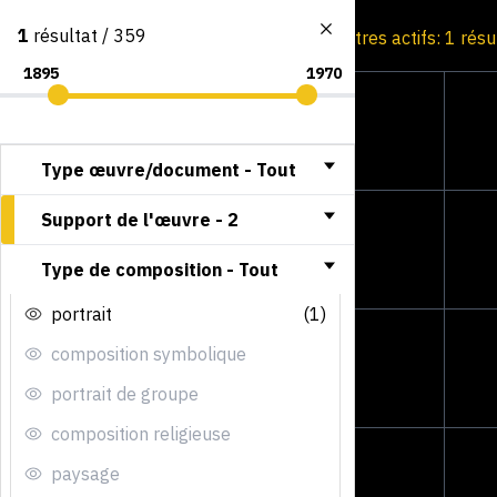
1
résultat / 359
Consultation par image
Filtres actifs: 1 résu
Type œuvre/document -
Tout
Support de l'œuvre -
2
Type de composition -
Tout
portrait
(1)
composition symbolique
portrait de groupe
composition religieuse
paysage