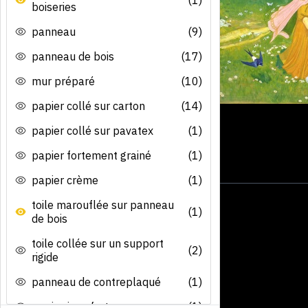
boiseries
panneau
(9)
panneau de bois
(17)
mur préparé
(10)
papier collé sur carton
(14)
papier collé sur pavatex
(1)
papier fortement grainé
(1)
papier crème
(1)
toile marouflée sur panneau
(1)
de bois
toile collée sur un support
(2)
rigide
panneau de contreplaqué
(1)
papier java fort
(1)