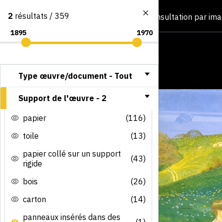
2
résultats / 359
Consultation par im
Type œuvre/document -
Tout
Support de l'œuvre -
2
papier
(116)
toile
(13)
papier collé sur un support
(43)
rigide
bois
(26)
carton
(14)
panneaux insérés dans des
(1)