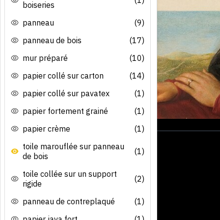
boiseries
panneau
(9)
panneau de bois
(17)
mur préparé
(10)
papier collé sur carton
(14)
papier collé sur pavatex
(1)
papier fortement grainé
(1)
papier crème
(1)
toile marouflée sur panneau
(1)
de bois
toile collée sur un support
(2)
rigide
panneau de contreplaqué
(1)
papier java fort
(1)