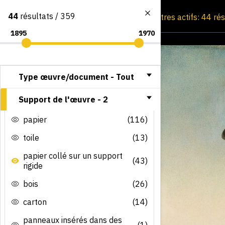
44
résultats / 359
Consultation par image
Filtres actifs: 44 ré
Type œuvre/document -
Tout
Support de l'œuvre -
2
papier
(116)
toile
(13)
papier collé sur un support
(43)
rigide
bois
(26)
carton
(14)
panneaux insérés dans des
(1)