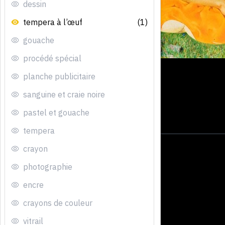
dessin
tempera à l’œuf
(1)
gouache
procédé spécial
planche publicitaire
sanguine et craie noire
pastel et gouache
tempera
crayon
photographie
encre
crayons de couleur
vitrail