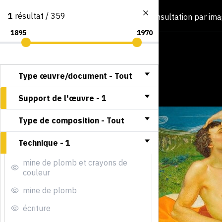
1
résultat / 359
Consultation par im
Type œuvre/document -
Tout
Support de l'œuvre -
1
Type de composition -
Tout
Technique -
1
mine de plomb et crayons de
couleur
mine de plomb
écriture