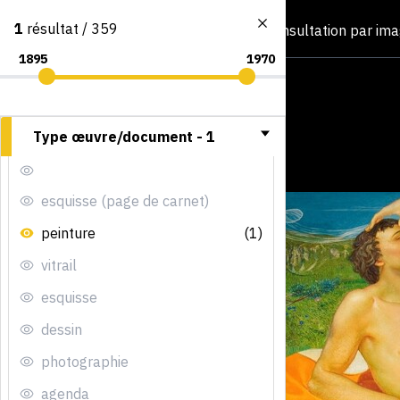
1
résultat / 359
Consultation par im
Type œuvre/document -
1
esquisse (page de carnet)
peinture
(1)
vitrail
esquisse
dessin
photographie
agenda