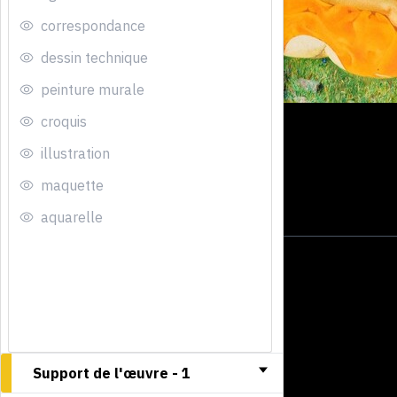
correspondance
dessin technique
peinture murale
croquis
illustration
maquette
aquarelle
Support de l'œuvre -
1