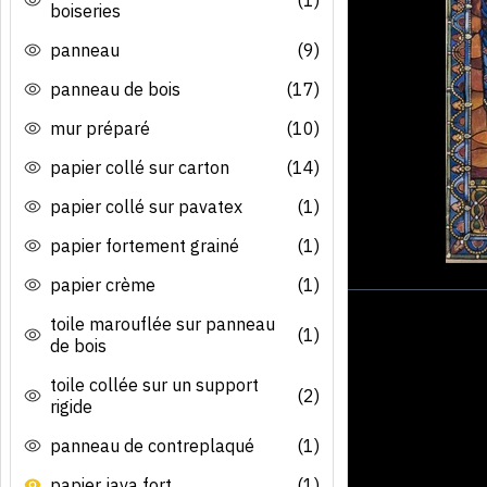
boiseries
panneau
(9)
panneau de bois
(17)
mur préparé
(10)
papier collé sur carton
(14)
papier collé sur pavatex
(1)
papier fortement grainé
(1)
papier crème
(1)
toile marouflée sur panneau
(1)
de bois
toile collée sur un support
(2)
rigide
panneau de contreplaqué
(1)
papier java fort
(1)