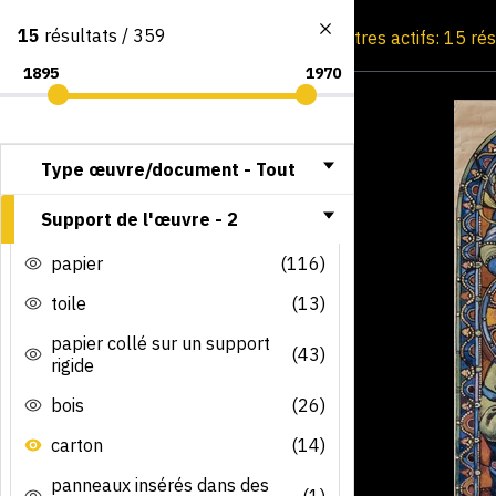
15
résultats / 359
Consultation par image
Filtres actifs: 15 ré
Type œuvre/document -
Tout
Support de l'œuvre -
2
papier
(116)
toile
(13)
papier collé sur un support
(43)
rigide
bois
(26)
carton
(14)
panneaux insérés dans des
(1)