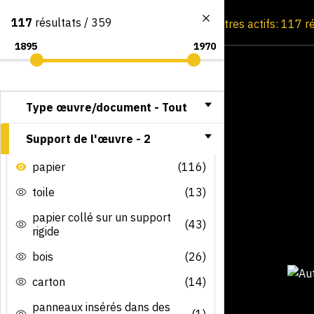
117
résultats / 359
Consultation par image
Filtres actifs: 117 r
Type œuvre/document -
Tout
Support de l'œuvre -
2
papier
(116)
toile
(13)
papier collé sur un support
(43)
rigide
bois
(26)
carton
(14)
panneaux insérés dans des
(1)