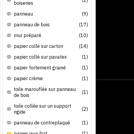
boiseries
panneau
(9)
panneau de bois
(17)
mur préparé
(10)
papier collé sur carton
(14)
papier collé sur pavatex
(1)
papier fortement grainé
(1)
papier crème
(1)
toile marouflée sur panneau
(1)
de bois
toile collée sur un support
(2)
rigide
panneau de contreplaqué
(1)
papier java fort
(1)