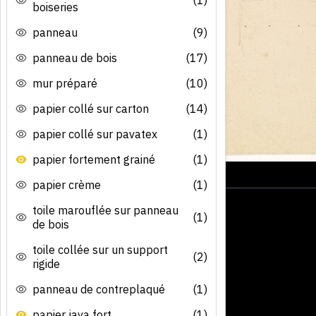
boiseries
panneau
(9)
panneau de bois
(17)
mur préparé
(10)
papier collé sur carton
(14)
papier collé sur pavatex
(1)
papier fortement grainé
(1)
papier crème
(1)
toile marouflée sur panneau
(1)
de bois
toile collée sur un support
(2)
rigide
panneau de contreplaqué
(1)
papier java fort
(1)