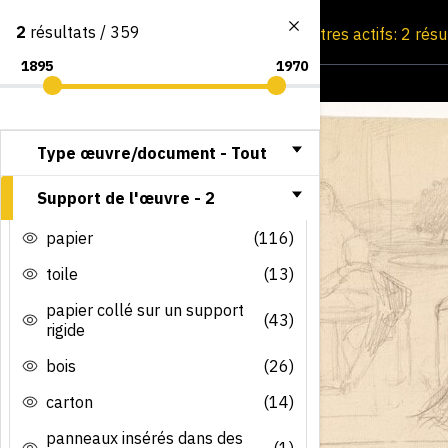
2
résultats / 359
Consultation par image
Filtres actifs: 2 rés
Type œuvre/document -
Tout
Support de l'œuvre -
2
papier
(116)
toile
(13)
papier collé sur un support
(43)
rigide
bois
(26)
carton
(14)
panneaux insérés dans des
(1)