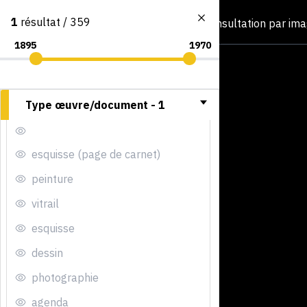
1
résultat / 359
Consultation par im
Type œuvre/document -
1
esquisse (page de carnet)
peinture
vitrail
esquisse
dessin
photographie
agenda