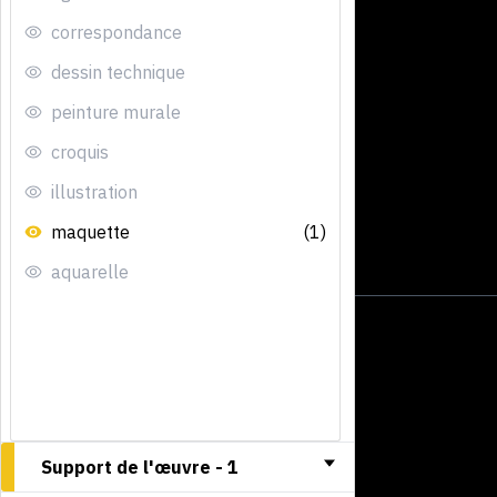
correspondance
dessin technique
peinture murale
croquis
illustration
maquette
(1)
aquarelle
Support de l'œuvre -
1