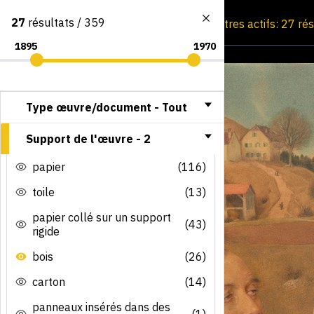
27
résultats / 359
Consultation par image
Filtres actifs: 27 ré
Type œuvre/document -
Tout
Support de l'œuvre -
2
papier
(116)
toile
(13)
papier collé sur un support
(43)
rigide
bois
(26)
carton
(14)
panneaux insérés dans des
(1)