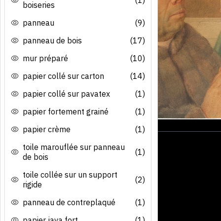
boiseries
panneau
(9)
panneau de bois
(17)
mur préparé
(10)
papier collé sur carton
(14)
papier collé sur pavatex
(1)
papier fortement grainé
(1)
papier crème
(1)
toile marouflée sur panneau
(1)
de bois
toile collée sur un support
(2)
rigide
panneau de contreplaqué
(1)
papier java fort
(1)