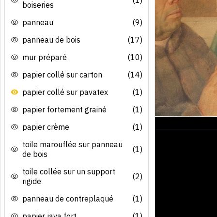
boiseries
panneau
(9)
panneau de bois
(17)
mur préparé
(10)
papier collé sur carton
(14)
papier collé sur pavatex
(1)
papier fortement grainé
(1)
papier crème
(1)
toile marouflée sur panneau
(1)
de bois
toile collée sur un support
(2)
rigide
panneau de contreplaqué
(1)
papier java fort
(1)