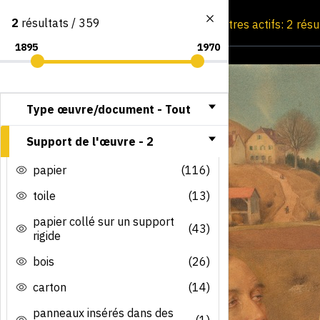
2
résultats / 359
Consultation par image
Filtres actifs: 2 rés
Type œuvre/document -
Tout
Support de l'œuvre -
2
papier
(116)
toile
(13)
papier collé sur un support
(43)
rigide
bois
(26)
carton
(14)
panneaux insérés dans des
(1)